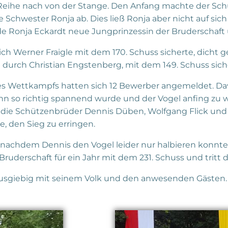
 Reihe nach von der Stange. Den Anfang machte der Sch
e Schwester Ronja ab. Dies ließ Ronja aber nicht auf sich
e Ronja Eckardt neue Jungprinzessin der Bruderschaft
ich Werner Fraigle mit dem 170. Schuss sicherte, dicht g
n durch Christian Engstenberg, mit dem 149. Schuss sich
des Wettkampfs hatten sich 12 Bewerber angemeldet. Da
ann so richtig spannend wurde und der Vogel anfing zu w
h die Schützenbrüder Dennis Düben, Wolfgang Flick un
e, den Sieg zu erringen.
d nachdem Dennis den Vogel leider nur halbieren konnte
ruderschaft für ein Jahr mit dem 231. Schuss und tritt 
ausgiebig mit seinem Volk und den anwesenden Gästen.