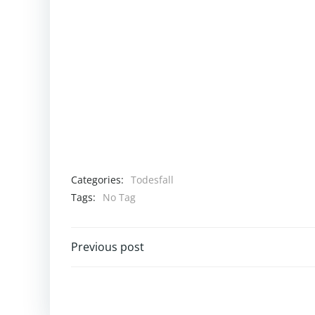
Categories:
Todesfall
Tags:
No Tag
Post
Previous post
navigation