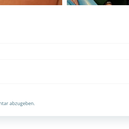
Post
navigation
ntar abzugeben.