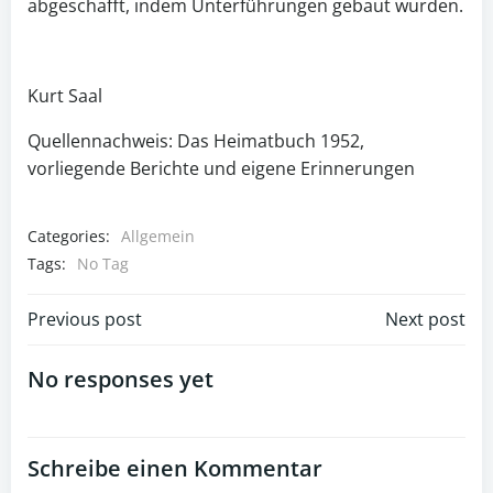
abgeschafft, indem Unterführungen gebaut wurden.
Kurt Saal
Quellennachweis: Das Heimatbuch 1952,
vorliegende Berichte und eigene Erinnerungen
Categories:
Allgemein
Tags:
No Tag
Post
Post
Previous post
Next post
navigation
navigation
No responses yet
Schreibe einen Kommentar